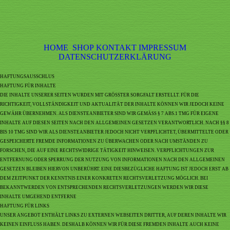
HOME
SHOP
KONTAKT
IMPRESSUM
DATENSCHUTZERKLÄRUNG
HAFTUNGSAUSSCHLUS
HAFTUNG FÜR INHALTE
DIE INHALTE UNSERER SEITEN WURDEN MIT GRÖSSTER SORGFALT ERSTELLT. FÜR DIE
RICHTIGKEIT, VOLLSTÄNDIGKEIT UND AKTUALITÄT DER INHALTE KÖNNEN WIR JEDOCH KEINE
GEWÄHR ÜBERNEHMEN. ALS DIENSTEANBIETER SIND WIR GEMÄSS § 7 ABS.1 TMG FÜR EIGENE
INHALTE AUF DIESEN SEITEN NACH DEN ALLGEMEINEN GESETZEN VERANTWORTLICH. NACH §§ 8
BIS 10 TMG SIND WIR ALS DIENSTEANBIETER JEDOCH NICHT VERPFLICHTET, ÜBERMITTELTE ODER
GESPEICHERTE FREMDE INFORMATIONEN ZU ÜBERWACHEN ODER NACH UMSTÄNDEN ZU
FORSCHEN, DIE AUF EINE RECHTSWIDRIGE TÄTIGKEIT HINWEISEN. VERPFLICHTUNGEN ZUR
ENTFERNUNG ODER SPERRUNG DER NUTZUNG VON INFORMATIONEN NACH DEN ALLGEMEINEN
GESETZEN BLEIBEN HIERVON UNBERÜHRT. EINE DIESBEZÜGLICHE HAFTUNG IST JEDOCH ERST AB
DEM ZEITPUNKT DER KENNTNIS EINER KONKRETEN RECHTSVERLETZUNG MÖGLICH. BEI
BEKANNTWERDEN VON ENTSPRECHENDEN RECHTSVERLETZUNGEN WERDEN WIR DIESE
INHALTE UMGEHEND ENTFERNE
HAFTUNG FÜR LINKS
UNSER ANGEBOT ENTHÄLT LINKS ZU EXTERNEN WEBSEITEN DRITTER, AUF DEREN INHALTE WIR
KEINEN EINFLUSS HABEN. DESHALB KÖNNEN WIR FÜR DIESE FREMDEN INHALTE AUCH KEINE