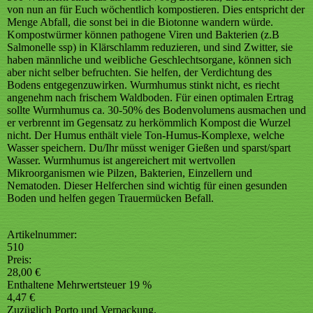
von nun an für Euch wöchentlich kompostieren. Dies entspricht der
Menge Abfall, die sonst bei in die Biotonne wandern würde.
Kompostwürmer können pathogene Viren und Bakterien (z.B
Salmonelle ssp) in Klärschlamm reduzieren, und sind Zwitter, sie
haben männliche und weibliche Geschlechtsorgane, können sich
aber nicht selber befruchten. Sie helfen, der Verdichtung des
Bodens entgegenzuwirken. Wurmhumus stinkt nicht, es riecht
angenehm nach frischem Waldboden. Für einen optimalen Ertrag
sollte Wurmhumus ca. 30-50% des Bodenvolumens ausmachen und
er verbrennt im Gegensatz zu herkömmlich Kompost die Wurzel
nicht. Der Humus enthält viele Ton-Humus-Komplexe, welche
Wasser speichern. Du/Ihr müsst weniger Gießen und sparst/spart
Wasser. Wurmhumus ist angereichert mit wertvollen
Mikroorganismen wie Pilzen, Bakterien, Einzellern und
Nematoden. Dieser Helferchen sind wichtig für einen gesunden
Boden und helfen gegen Trauermücken Befall.
Artikelnummer:
510
Preis:
28,00 €
Enthaltene Mehrwertsteuer 19 %
4,47 €
Zuzüglich Porto und Verpackung.