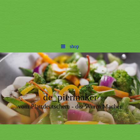
shop
de_piermaker
vom Plattdeutschem - der Wurm Macher