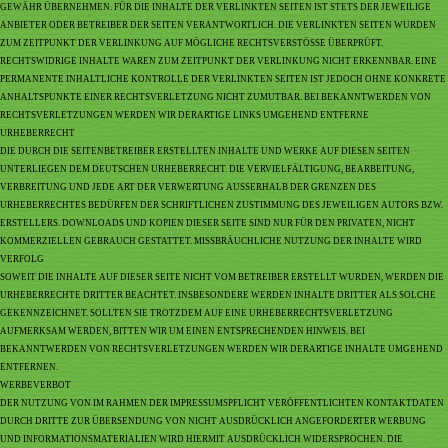
GEWÄHR ÜBERNEHMEN. FÜR DIE INHALTE DER VERLINKTEN SEITEN IST STETS DER JEWEILIGE
ANBIETER ODER BETREIBER DER SEITEN VERANTWORTLICH. DIE VERLINKTEN SEITEN WURDEN
ZUM ZEITPUNKT DER VERLINKUNG AUF MÖGLICHE RECHTSVERSTÖSSE ÜBERPRÜFT.
RECHTSWIDRIGE INHALTE WAREN ZUM ZEITPUNKT DER VERLINKUNG NICHT ERKENNBAR. EINE
PERMANENTE INHALTLICHE KONTROLLE DER VERLINKTEN SEITEN IST JEDOCH OHNE KONKRETE
ANHALTSPUNKTE EINER RECHTSVERLETZUNG NICHT ZUMUTBAR. BEI BEKANNTWERDEN VON
RECHTSVERLETZUNGEN WERDEN WIR DERARTIGE LINKS UMGEHEND ENTFERNE
URHEBERRECHT
DIE DURCH DIE SEITENBETREIBER ERSTELLTEN INHALTE UND WERKE AUF DIESEN SEITEN
UNTERLIEGEN DEM DEUTSCHEN URHEBERRECHT. DIE VERVIELFÄLTIGUNG, BEARBEITUNG,
VERBREITUNG UND JEDE ART DER VERWERTUNG AUSSERHALB DER GRENZEN DES
URHEBERRECHTES BEDÜRFEN DER SCHRIFTLICHEN ZUSTIMMUNG DES JEWEILIGEN AUTORS BZW.
ERSTELLERS. DOWNLOADS UND KOPIEN DIESER SEITE SIND NUR FÜR DEN PRIVATEN, NICHT
KOMMERZIELLEN GEBRAUCH GESTATTET. MISSBRÄUCHLICHE NUTZUNG DER INHALTE WIRD
VERFOLG
SOWEIT DIE INHALTE AUF DIESER SEITE NICHT VOM BETREIBER ERSTELLT WURDEN, WERDEN DIE
URHEBERRECHTE DRITTER BEACHTET. INSBESONDERE WERDEN INHALTE DRITTER ALS SOLCHE
GEKENNZEICHNET. SOLLTEN SIE TROTZDEM AUF EINE URHEBERRECHTSVERLETZUNG
AUFMERKSAM WERDEN, BITTEN WIR UM EINEN ENTSPRECHENDEN HINWEIS. BEI
BEKANNTWERDEN VON RECHTSVERLETZUNGEN WERDEN WIR DERARTIGE INHALTE UMGEHEND
ENTFERNEN.
WERBEVERBOT
DER NUTZUNG VON IM RAHMEN DER IMPRESSUMSPFLICHT VERÖFFENTLICHTEN KONTAKTDATEN
DURCH DRITTE ZUR ÜBERSENDUNG VON NICHT AUSDRÜCKLICH ANGEFORDERTER WERBUNG
UND INFORMATIONSMATERIALIEN WIRD HIERMIT AUSDRÜCKLICH WIDERSPROCHEN. DIE